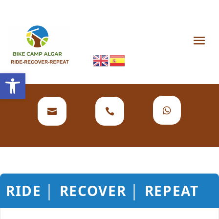
Abrir barra de herramientas



RIDE │ RECOVER │ REPEAT