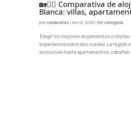
🏡🚴‍♂️ Comparativa de alo
Blanca: villas, apartamen
por
collderates
|
Nov 9, 2025
|
Sin categoría
Elegir los mejores alojamientos ciclistas 
experiencia sobre dos ruedas. La región of
exclusivas hasta apartamentos, cabañas y