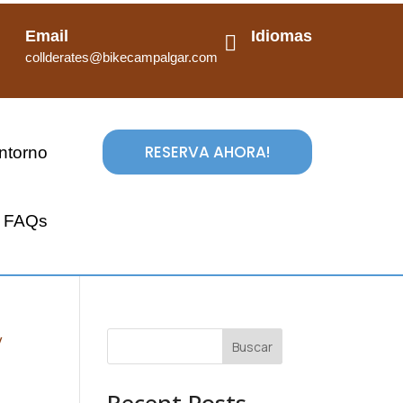
Email
Idiomas

collderates@bikecampalgar.com
RESERVA AHORA!
ntorno
FAQs
Buscar