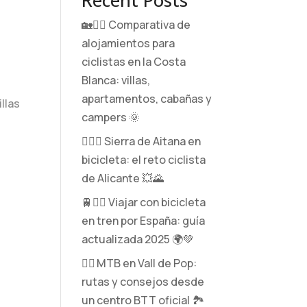
Recent Posts
🏡🚴‍♂️ Comparativa de
alojamientos para
ciclistas en la Costa
Blanca: villas,
apartamentos, cabañas y
llas
campers 🌞
🚵‍♂️⛰️ Sierra de Aitana en
bicicleta: el reto ciclista
de Alicante 💥🌄
🚆🚴‍♀️ Viajar con bicicleta
en tren por España: guía
actualizada 2025 🌍💚
🚵‍♂️ MTB en Vall de Pop:
rutas y consejos desde
un centro BTT oficial 🏞️