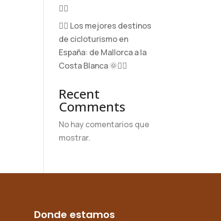
🚵‍♀️
🚴‍♂️ Los mejores destinos
de cicloturismo en
España: de Mallorca a la
Costa Blanca 🌞🚵‍♀️
Recent
Comments
No hay comentarios que
mostrar.
Donde estamos